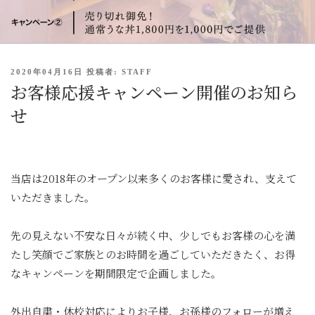
投
2020年04月16日
投稿者:
STAFF
お客様応援キャンペーン開催のお知ら
稿
日
せ
:
当店は2018年のオープン以来多くのお客様に愛され、支えて
いただきました。
先の見えない不安な日々が続く中、少しでもお客様の心を満
たし笑顔でご家族とのお時間を過ごしていただきたく、お得
なキャンペーンを期間限定で企画しました。
外出自粛・休校対応によりお子様、お孫様のフォローが増え