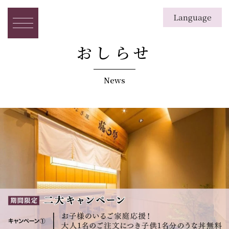
Language
English
日本語
繁体字
簡体字
한국
おしらせ
News