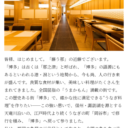
皆様、はじめまして。「藤う那」の近藤でございます。
「博多」は古くは「那之津」と呼ばれ、「博多」の語源にも
あるといわれる港・潟という地勢から、今も尚、人の行き来
が盛んです。良質な食材が集い、美味しい料理がたくさん生
まれてきました。全国屈指の「うまかもん」満載の街です。
この歴史ある街「博多」で、確かな技に満足できる“うなぎ料
理”を作りたい──この強い思いで、信州・諏訪湖を源とする
天竜川沿いの、江戸時代より続くうなぎの町「岡谷市」で修
行を積み、「博多」へ戻って参りました。