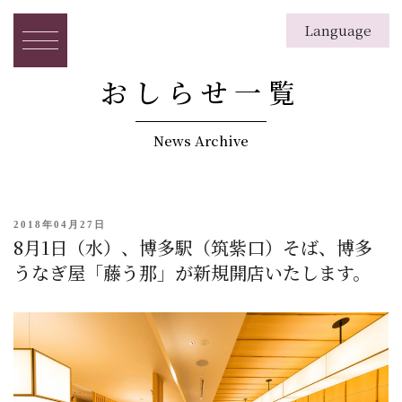
Language
English
日本語
繁体字
簡体字
한국
おしらせ一覧
News Archive
投
2018年04月27日
8月1日（水）、博多駅（筑紫口）そば、博多
稿
日
うなぎ屋「藤う那」が新規開店いたします。
: