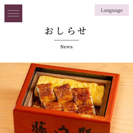
Language
English
日本語
繁体字
簡体字
한국
おしらせ
News