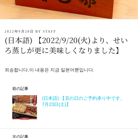
P
2022年9月20日
BY
STAFF
(日本語) 【2022/9/20(火)より、せい
O
S
ろ蒸しが更に美味しくなりました】
T
E
D
O
죄송합니다,이 내용은 지금 일본어뿐입니다.
N
前の記事
(日本語) 【丑の日のご予約承り中です。
7月23日(土)】
次の記事