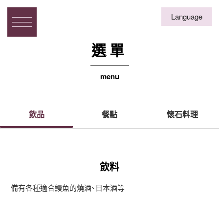
Language
English
日本語
繁体字
簡体字
한국
選單
menu
飲品
餐點
懷石料理
飲料
備有各種適合鰻魚的燒酒、日本酒等