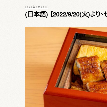
P
2022年9月20日
O
(日本語) 【2022/9/20(火
S
T
E
D
O
N