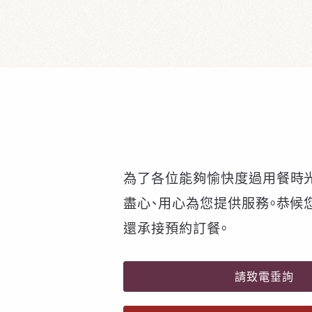
為了各位能夠愉快度過用餐時光
盡心、用心為您提供服務。恭候
還承接預約訂餐。
請致電垂詢