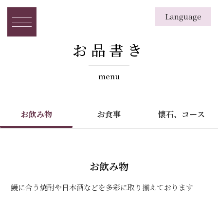
Language
English
日本語
繁体字
簡体字
한국
お品書き
menu
お飲み物
お食事
懐石、コース
お飲み物
鰻に合う焼酎や日本酒などを多彩に取り揃えております